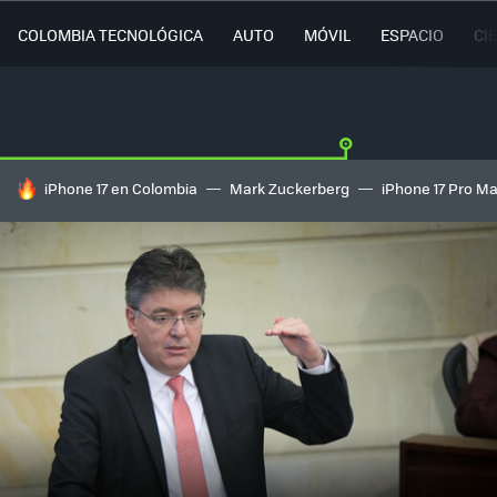
COLOMBIA TECNOLÓGICA
AUTO
MÓVIL
ESPACIO
CI
HOY SE HABLA DE
iPhone 17 en Colombia
Mark Zuckerberg
iPhone 17 Pro M