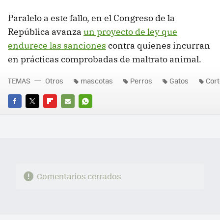
Paralelo a este fallo, en el Congreso de la
República avanza
un proyecto de ley que
endurece las sanciones
contra quienes incurran
en prácticas comprobadas de maltrato animal.
TEMAS
Otros
mascotas
Perros
Gatos
Cort
FACEBOOK
TWITTER
FLIPBOARD
E-
WHATSAPP
MAIL
Comentarios cerrados