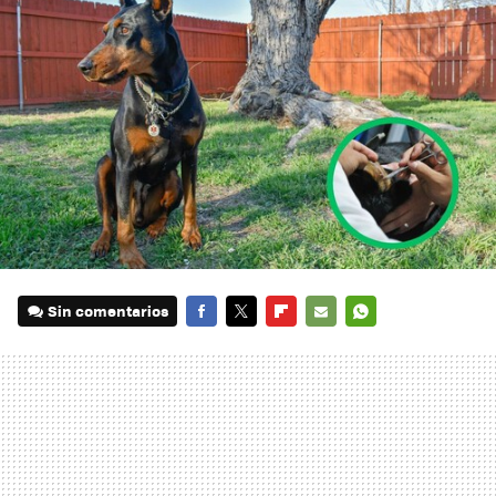
Sin comentarios
FACEBOOK
TWITTER
FLIPBOARD
E-
WHATSAPP
MAIL