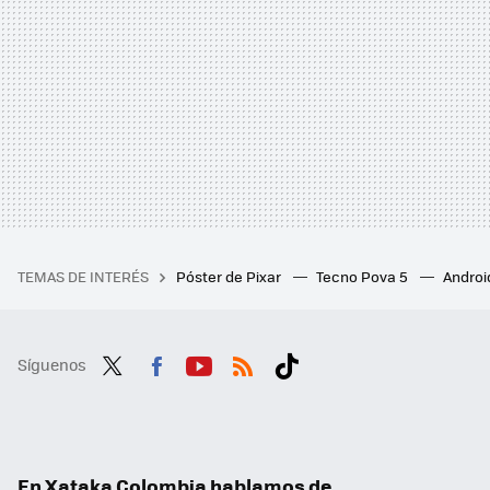
TEMAS DE INTERÉS
Póster de Pixar
Tecno Pova 5
Androi
Síguenos
Twit
Fac
You
RSS
Tikt
ter
ebo
tub
ok
ok
e
En Xataka Colombia hablamos de...