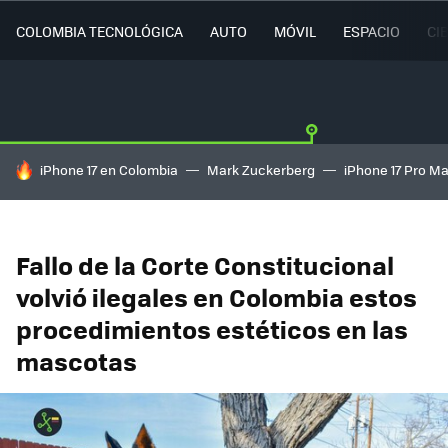
COLOMBIA TECNOLÓGICA
AUTO
MÓVIL
ESPACIO
CI
HOY SE HABLA DE
iPhone 17 en Colombia
Mark Zuckerberg
iPhone 17 Pro M
Fallo de la Corte Constitucional
volvió ilegales en Colombia estos
procedimientos estéticos en las
mascotas