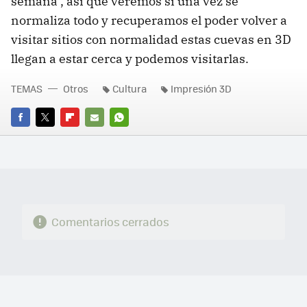
semana", así que veremos si una vez se
normaliza todo y recuperamos el poder volver a
visitar sitios con normalidad estas cuevas en 3D
llegan a estar cerca y podemos visitarlas.
TEMAS
Otros
Cultura
Impresión 3D
FACEBOOK
TWITTER
FLIPBOARD
E-
WHATSAPP
MAIL
Comentarios cerrados