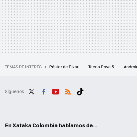
TEMAS DE INTERÉS
Póster de Pixar
Tecno Pova 5
Androi
Síguenos
Twit
Fac
You
RSS
Tikt
ter
ebo
tub
ok
ok
e
En Xataka Colombia hablamos de...