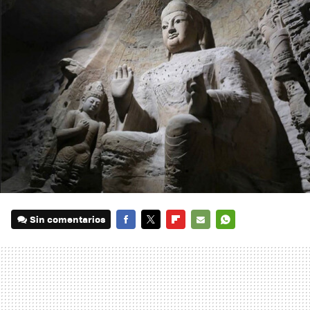
Sin comentarios
FACEBOOK
TWITTER
FLIPBOARD
E-
WHATSAPP
MAIL