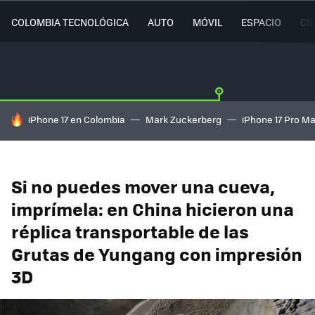
COLOMBIA TECNOLÓGICA
AUTO
MÓVIL
ESPACIO
CI
HOY SE HABLA DE
iPhone 17 en Colombia
Mark Zuckerberg
iPhone 17 Pro M
Si no puedes mover una cueva,
imprímela: en China hicieron una
réplica transportable de las
Grutas de Yungang con impresión
3D