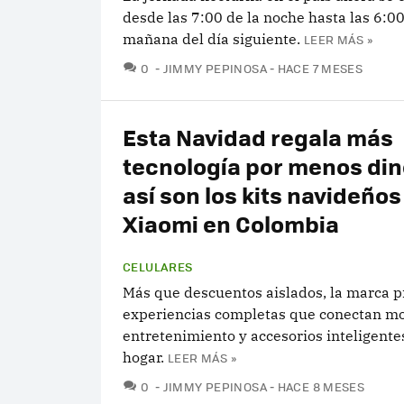
desde las 7:00 de la noche hasta las 6:00
mañana del día siguiente.
LEER MÁS »
COMENTARIOS
0
JIMMY PEPINOSA
HACE 7 MESES
Esta Navidad regala más
tecnología por menos dine
así son los kits navideños
Xiaomi en Colombia
CELULARES
Más que descuentos aislados, la marca 
experiencias completas que conectan mo
entretenimiento y accesorios inteligente
hogar.
LEER MÁS »
COMENTARIOS
0
JIMMY PEPINOSA
HACE 8 MESES