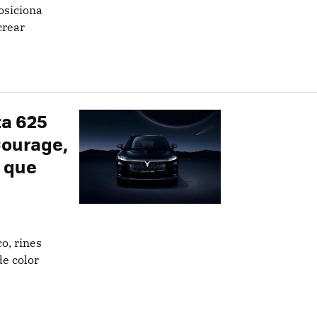
osiciona
crear
ta 625
Courage,
H que
o, rines
e color