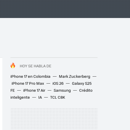
HOY SE HABLA DE
iPhone 17 en Colombia
Mark Zuckerberg
iPhone 17 Pro Max
iOS 26
Galaxy S25
FE
iPhone 17 Air
Samsung
Crédito
inteligente
IA
TCL C8K