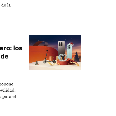
 de la
ro: los
 de
propone
vilidad,
s para el