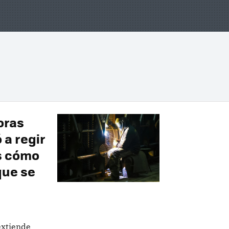
oras
a regir
s cómo
que se
extiende