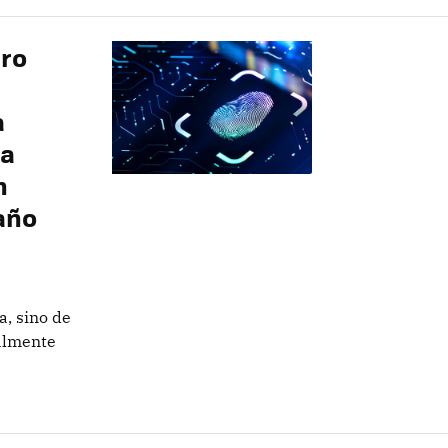
ero
a
la
n
año
a, sino de
ealmente