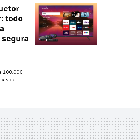
uctor
r: todo
ta
g segura
de 100,000
emás de