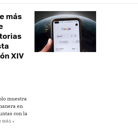
ue más
e
torias
sta
eón XIV
solo muestra
 manera en
untas con la
R MÁS »