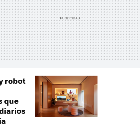
y robot
s que
diarios
ia