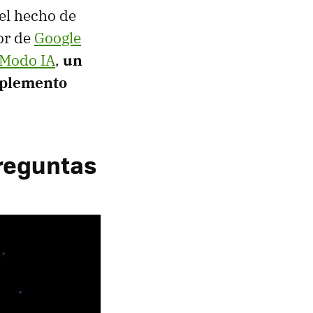
el hecho de
or de
Google
Modo IA
,
un
omplemento
reguntas