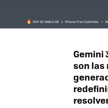
HOY SE HABLA DE
iPhone 17 en Colombia
M
inteligente
IA
TCL C
Gemini 
son las
generac
redefin
resolve