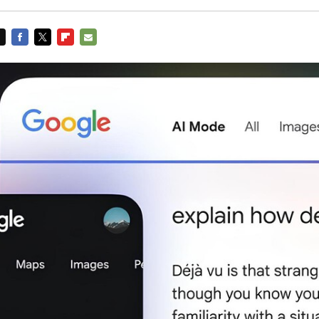
FACEBOOK
TWITTER
FLIPBOARD
E-
MAIL