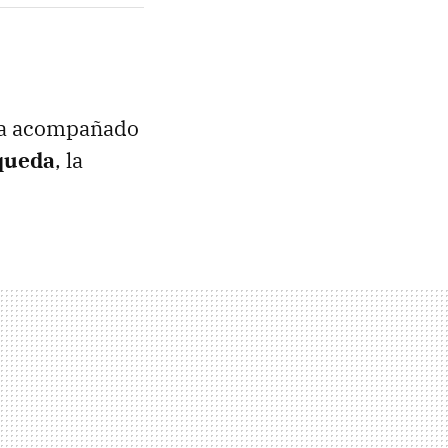
lega acompañado
queda
, la