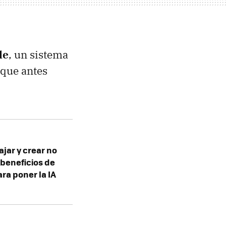
le
, un sistema
 que antes
bajar y crear no
 beneficios de
ra poner la IA