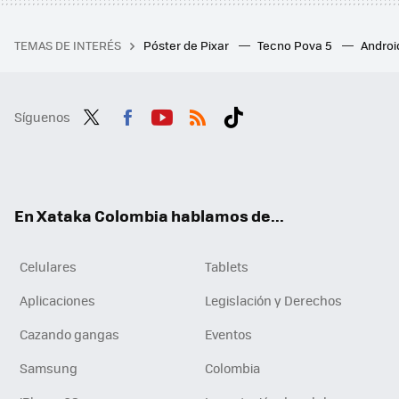
TEMAS DE INTERÉS
Póster de Pixar
Tecno Pova 5
Androi
Síguenos
Twit
Fac
You
RSS
Tikt
ter
ebo
tub
ok
ok
e
En Xataka Colombia hablamos de...
Celulares
Tablets
Aplicaciones
Legislación y Derechos
Cazando gangas
Eventos
Samsung
Colombia