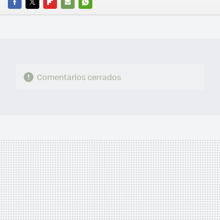
FACEBOOK
TWITTER
FLIPBOARD
E-
WHATSAPP
MAIL
Comentarios cerrados