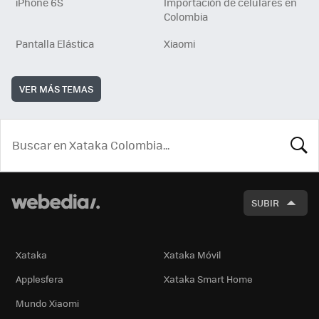
iPhone 6S
Importación de celulares en
Colombia
Pantalla Elástica
Xiaomi
VER MÁS TEMAS
BUSCA
SUBIR
Xataka
Xataka Móvil
Applesfera
Xataka Smart Home
Mundo Xiaomi