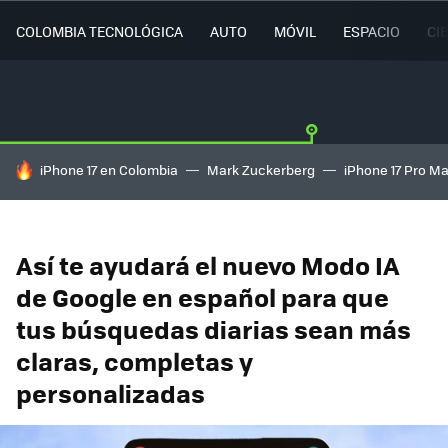
COLOMBIA TECNOLÓGICA
AUTO
MÓVIL
ESPACIO
CI
HOY SE HABLA DE
iPhone 17 en Colombia
Mark Zuckerberg
iPhone 17 Pro M
Así te ayudará el nuevo Modo IA
de Google en español para que
tus búsquedas diarias sean más
claras, completas y
personalizadas