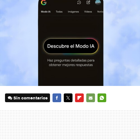
Sin comentarios
FACEBOOK
TWITTER
FLIPBOARD
E-
WHATSAPP
MAIL