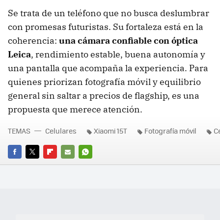
Se trata de un teléfono que no busca deslumbrar
con promesas futuristas. Su fortaleza está en la
coherencia:
una cámara confiable con óptica
Leica
, rendimiento estable, buena autonomía y
una pantalla que acompaña la experiencia. Para
quienes priorizan fotografía móvil y equilibrio
general sin saltar a precios de flagship, es una
propuesta que merece atención.
TEMAS
Celulares
Xiaomi 15T
Fotografía móvil
C
FACEBOOK
TWITTER
FLIPBOARD
E-
WHATSAPP
MAIL