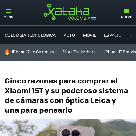
MENÚ
NUEVO
COLOMBIA TECNOLÓGICA
AUTO
MÓVIL
ESPACIO
CI
HOY SE HABLA DE
iPhone 17 en Colombia
Mark Zuckerberg
iPhone 17 Pro M
Cinco razones para comprar el
Xiaomi 15T y su poderoso sistema
de cámaras con óptica Leica y
una para pensarlo