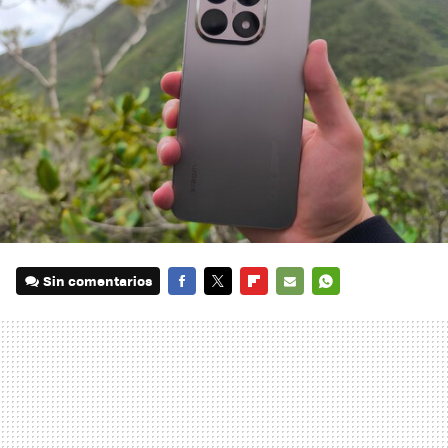
Sin comentarios
FACEBOOK
TWITTER
FLIPBOARD
E-
WHATSAPP
MAIL