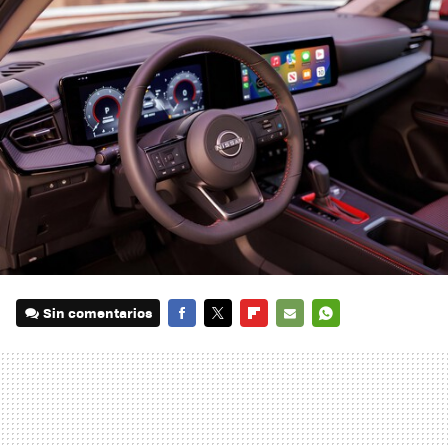
Sin comentarios
FACEBOOK
TWITTER
FLIPBOARD
E-
WHATSAPP
MAIL