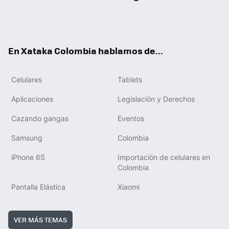
Twit
Fac
You
RSS
Tikt
ter
ebo
tub
ok
ok
e
En Xataka Colombia hablamos de...
Celulares
Tablets
Aplicaciones
Legislación y Derechos
Cazando gangas
Eventos
Samsung
Colombia
iPhone 6S
Importación de celulares en
Colombia
Pantalla Elástica
Xiaomi
VER MÁS TEMAS