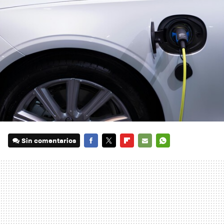
Sin comentarios
FACEBOOK
TWITTER
FLIPBOARD
E-
WHATSAPP
MAIL