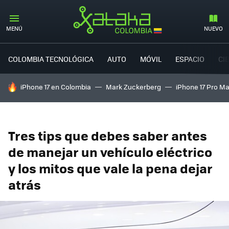
MENÚ
NUEVO
COLOMBIA TECNOLÓGICA
AUTO
MÓVIL
ESPACIO
CI
HOY SE HABLA DE
iPhone 17 en Colombia
Mark Zuckerberg
iPhone 17 Pro M
Tres tips que debes saber antes
de manejar un vehículo eléctrico
y los mitos que vale la pena dejar
atrás