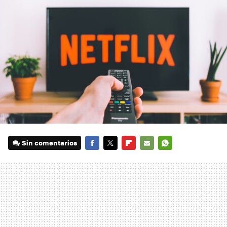
Sin comentarios
FACEBOOK
TWITTER
FLIPBOARD
E-
WHATSAPP
MAIL