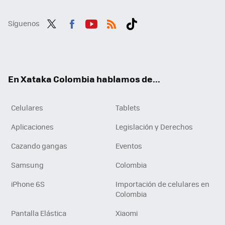
Síguenos
Twit
Fac
You
RSS
Tikt
ter
ebo
tub
ok
ok
e
En Xataka Colombia hablamos de...
Celulares
Tablets
Aplicaciones
Legislación y Derechos
Cazando gangas
Eventos
Samsung
Colombia
iPhone 6S
Importación de celulares en
Colombia
Pantalla Elástica
Xiaomi