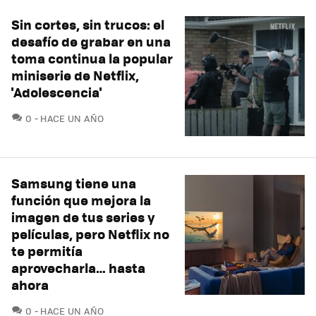
Sin cortes, sin trucos: el
desafío de grabar en una
toma continua la popular
miniserie de Netflix,
'Adolescencia'
COMENTARIOS
0
HACE UN AÑO
Samsung tiene una
función que mejora la
imagen de tus series y
películas, pero Netflix no
te permitía
aprovecharla… hasta
ahora
COMENTARIOS
0
HACE UN AÑO