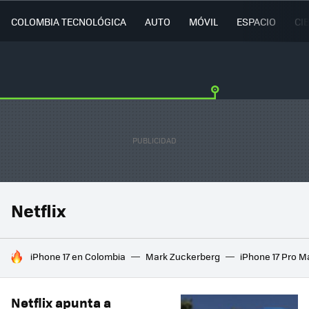
COLOMBIA TECNOLÓGICA
AUTO
MÓVIL
ESPACIO
CI
Netflix
HOY SE HABLA DE
iPhone 17 en Colombia
Mark Zuckerberg
iPhone 17 Pro M
Netflix apunta a