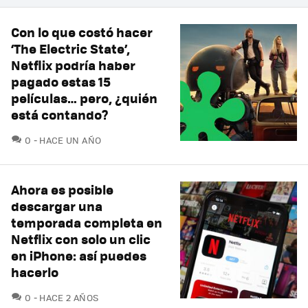
Con lo que costó hacer
‘The Electric State’,
Netflix podría haber
pagado estas 15
películas… pero, ¿quién
está contando?
COMENTARIOS
0
HACE UN AÑO
Ahora es posible
descargar una
temporada completa en
Netflix con solo un clic
en iPhone: así puedes
hacerlo
COMENTARIOS
0
HACE 2 AÑOS