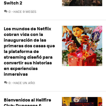
Switch 2
COMENTARIOS
0
HACE 9 MESES
Los mundos de Netflix
cobran vida con la
inauguración de las
primeras dos casas que
la plataforma de
streaming diseñó para
convertir sus historias
en experiencias
inmersivas
COMENTARIOS
0
HACE UN AÑO
Bienvenidos al Hellfire
Club: Dungeons &