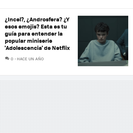
¿Incel?, ¿Androsfera? ¿Y
esos emojis? Esta es tu
guía para entender la
popular miniserie
'Adolescencia' de Netflix
COMENTARIOS
0
HACE UN AÑO