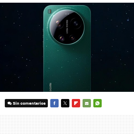
Sin comentarios
FACEBOOK
TWITTER
FLIPBOARD
E-
WHATSAPP
MAIL