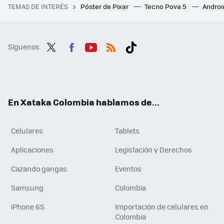
TEMAS DE INTERÉS
Póster de Pixar
Tecno Pova 5
Androi
Síguenos
Twit
Fac
You
RSS
Tikt
ter
ebo
tub
ok
ok
e
En Xataka Colombia hablamos de...
Celulares
Tablets
Aplicaciones
Legislación y Derechos
Cazando gangas
Eventos
Samsung
Colombia
iPhone 6S
Importación de celulares en
Colombia