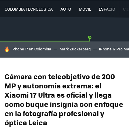
COLOMBIA TECNOLÓGICA
AUTO
MÓVIL
ESPACIO
CI
HOY SE HABLA DE
iPhone 17 en Colombia
Mark Zuckerberg
iPhone 17 Pro M
Cámara con teleobjetivo de 200
MP y autonomía extrema: el
Xiaomi 17 Ultra es oficial y llega
como buque insignia con enfoque
en la fotografía profesional y
óptica Leica