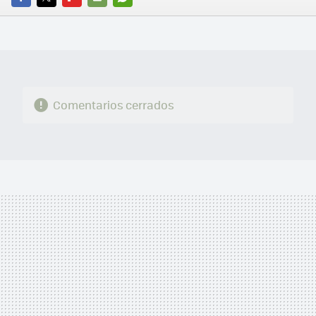
FACEBOOK
TWITTER
FLIPBOARD
E-
WHATSAPP
MAIL
Comentarios cerrados