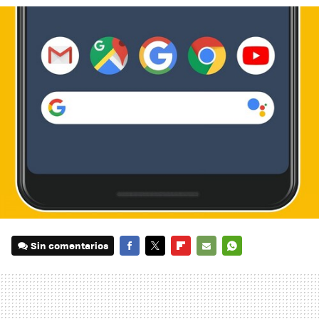
Sin comentarios
FACEBOOK
TWITTER
FLIPBOARD
E-
WHATSAPP
MAIL