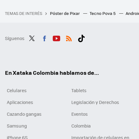
TEMAS DE INTERÉS
Póster de Pixar
Tecno Pova 5
Androi
Síguenos
Twit
Fac
You
RSS
Tikt
ter
ebo
tub
ok
ok
e
En Xataka Colombia hablamos de...
Celulares
Tablets
Aplicaciones
Legislación y Derechos
Cazando gangas
Eventos
Samsung
Colombia
iPhone 6S
Importación de celulares en