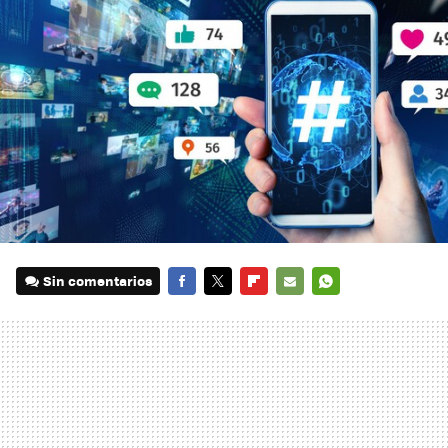
Sin comentarios
FACEBOOK
TWITTER
FLIPBOARD
E-
WHATSAPP
MAIL