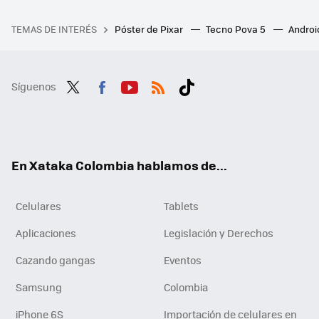
TEMAS DE INTERÉS
Póster de Pixar
Tecno Pova 5
Androi
Síguenos
Twit
Fac
You
RSS
Tikt
ter
ebo
tub
ok
ok
e
En Xataka Colombia hablamos de...
Celulares
Tablets
Aplicaciones
Legislación y Derechos
Cazando gangas
Eventos
Samsung
Colombia
iPhone 6S
Importación de celulares en