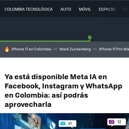
COLOMBIA TECNOLÓGICA
AUTO
MÓVIL
ESPACIO
CI
HOY SE HABLA DE
iPhone 17 en Colombia
Mark Zuckerberg
iPhone 17 Pro M
Ya está disponible Meta IA en
Facebook, Instagram y WhatsApp
en Colombia: así podrás
aprovecharla