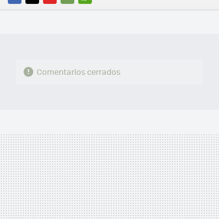
FACEBOOK
TWITTER
FLIPBOARD
E-
WHATSAPP
MAIL
Comentarios cerrados