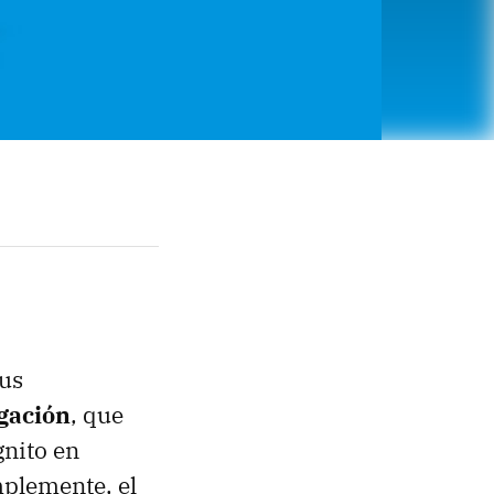
sus
gación
, que
gnito en
mplemente, el