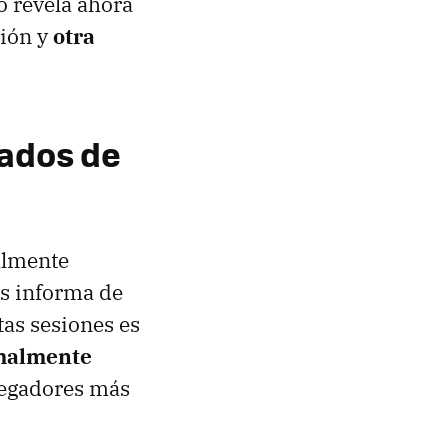
 revela ahora
ción y
otra
vados de
almente
s informa de
as sesiones es
rmalmente
vegadores más