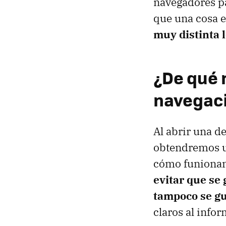
navegadores p
que una cosa e
muy distinta 
¿De qué 
navegac
Al abrir una d
obtendremos u
cómo funionan
evitar que se
tampoco se g
claros al info