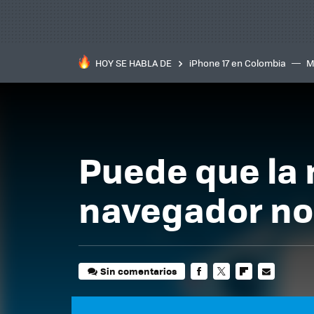
HOY SE HABLA DE
iPhone 17 en Colombia
M
inteligente
IA
TCL C
Puede que la 
navegador no
Sin comentarios
FACEBOOK
TWITTER
FLIPBOARD
E-
MAIL