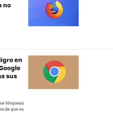
b no
ligro en
 Google
as sus
que bloquean
ten de que su