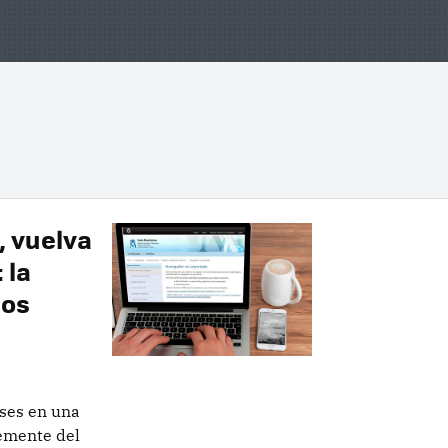
, vuelva
 la
dos
ses en una
emente del