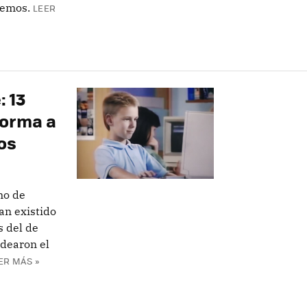
cemos.
LEER
 13
forma a
os
mo de
an existido
 del de
ldearon el
ER MÁS »