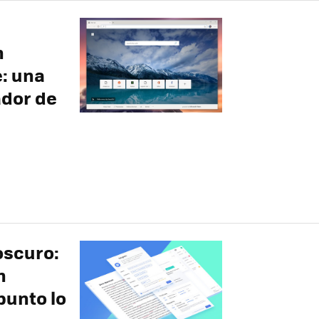
n
: una
ador de
oscuro:
n
punto lo