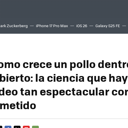
ark Zuckerberg
iPhone 17 Pro Max
iOS 26
Galaxy S25 FE
8K
como crece un pollo dentr
ierto: la ciencia que ha
ídeo tan espectacular c
metido