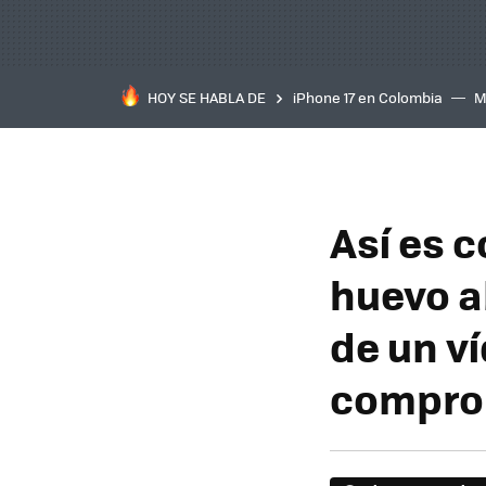
HOY SE HABLA DE
iPhone 17 en Colombia
M
inteligente
IA
TCL C
Así es 
huevo ab
de un v
compro