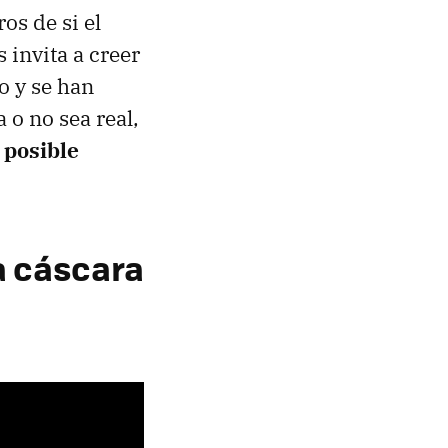
os de si el
 invita a creer
o y se han
 o no sea real,
 posible
a cáscara