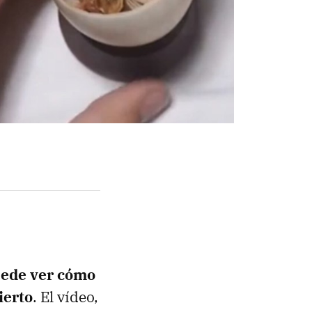
uede ver cómo
ierto
. El vídeo,