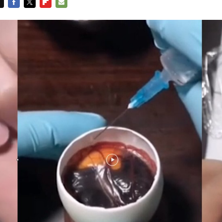
FACEBOOK
TWITTER
FLIPBOARD
E-
MAIL