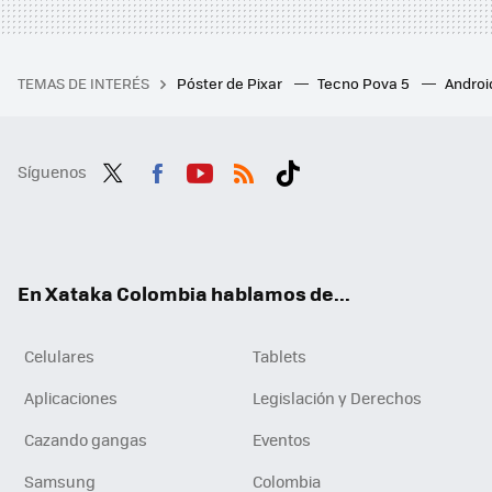
TEMAS DE INTERÉS
Póster de Pixar
Tecno Pova 5
Androi
Síguenos
Twit
Fac
You
RSS
Tikt
ter
ebo
tub
ok
ok
e
En Xataka Colombia hablamos de...
Celulares
Tablets
Aplicaciones
Legislación y Derechos
Cazando gangas
Eventos
Samsung
Colombia