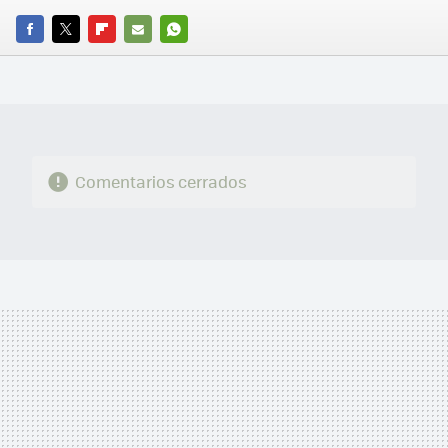
FACEBOOK
TWITTER
FLIPBOARD
E-
WHATSAPP
MAIL
Comentarios cerrados