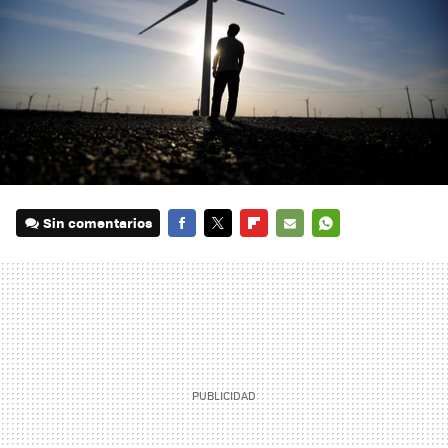
Sin comentarios
FACEBOOK
TWITTER
FLIPBOARD
E-
WHATSAPP
MAIL