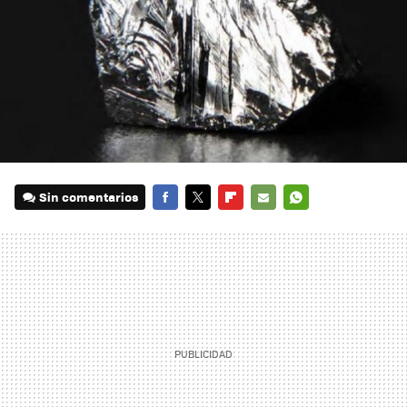
Sin comentarios
FACEBOOK
TWITTER
FLIPBOARD
E-
WHATSAPP
MAIL