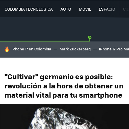
COLOMBIA TECNOLÓGICA
AUTO
MÓVIL
ESPACIO
CI
HOY SE HABLA DE
iPhone 17 en Colombia
Mark Zuckerberg
iPhone 17 Pro M
"Cultivar" germanio es posible:
revolución a la hora de obtener un
material vital para tu smartphone