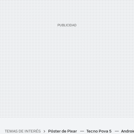
TEMAS DE INTERÉS
Póster de Pixar
Tecno Pova 5
Androi