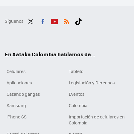
Síguenos
Twit
Fac
You
RSS
Tikt
ter
ebo
tub
ok
ok
e
En Xataka Colombia hablamos de...
Celulares
Tablets
Aplicaciones
Legislación y Derechos
Cazando gangas
Eventos
Samsung
Colombia
iPhone 6S
Importación de celulares en
Colombia