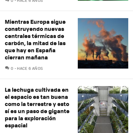
0
HACE 6 AÑOS
Mientras Europa sigue
construyendo nuevas
centrales térmicas de
carbón, la mitad de las
que hay en España
cierran mañana
COMENTARIOS
0
HACE 6 AÑOS
La lechuga cultivada en
el espacio es tan buena
como la terrestre y esto
sí es un paso de gigante
para la exploración
espacial