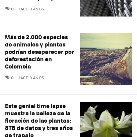
COMENTARIOS
0
HACE 8 AÑOS
Más de 2.000 especies
de animales y plantas
podrían desaparecer por
deforestación en
Colombia
COMENTARIOS
0
HACE 9 AÑOS
Este genial time lapse
muestra la belleza de la
floración de las plantas:
8TB de datos y tres años
de trabajo