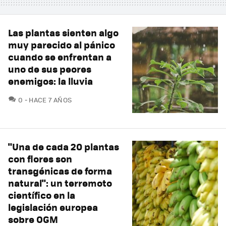
Las plantas sienten algo
muy parecido al pánico
cuando se enfrentan a
uno de sus peores
enemigos: la lluvia
COMENTARIOS
0
HACE 7 AÑOS
"Una de cada 20 plantas
con flores son
transgénicas de forma
natural": un terremoto
científico en la
legislación europea
sobre OGM