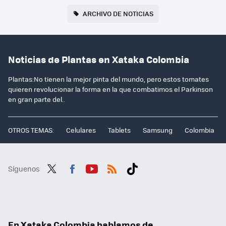
ARCHIVO DE NOTICIAS
Noticias de Plantas en Xataka Colombia
Plantas:No tienen la mejor pinta del mundo, pero estos tomates
quieren revolucionar la forma en la que combatimos el Parkinson
en gran parte del..
OTROS TEMAS:
Celulares
Tablets
Samsung
Colombia
Síguenos
Twit
Fac
You
RSS
Tikt
ter
ebo
tub
ok
ok
e
En Xataka Colombia hablamos de...