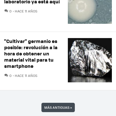
laboratorio ya está aquí
COMENTARIOS
0
HACE 11 AÑOS
"Cultivar" germanio es
posible: revolución a la
hora de obtener un
material vital para tu
smartphone
COMENTARIOS
0
HACE 11 AÑOS
MÁS ANTIGUAS
»