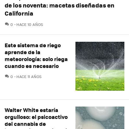
de los noventa: macetas diseñadas en
California
COMENTARIOS
0
HACE 10 AÑOS
Este sistema de riego
aprende de la
meteorología: solo riega
cuando es necesario
COMENTARIOS
0
HACE 11 AÑOS
Walter White estaría
orgulloso: el psicoactivo
del cannabis de