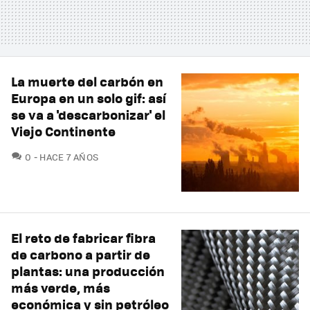
La muerte del carbón en
Europa en un solo gif: así
se va a 'descarbonizar' el
Viejo Continente
COMENTARIOS
0
HACE 7 AÑOS
El reto de fabricar fibra
de carbono a partir de
plantas: una producción
más verde, más
económica y sin petróleo