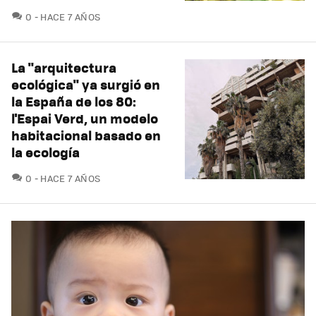
COMENTARIOS
0
HACE 7 AÑOS
La "arquitectura
ecológica" ya surgió en
la España de los 80:
l'Espai Verd, un modelo
habitacional basado en
la ecología
COMENTARIOS
0
HACE 7 AÑOS