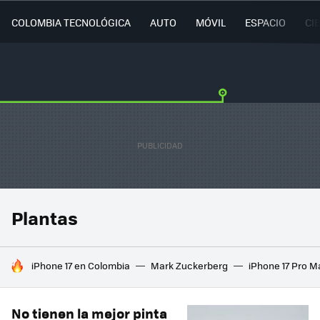
COLOMBIA TECNOLÓGICA
AUTO
MÓVIL
ESPACIO
CI
Plantas
HOY SE HABLA DE
iPhone 17 en Colombia
Mark Zuckerberg
iPhone 17 Pro M
No tienen la mejor pinta