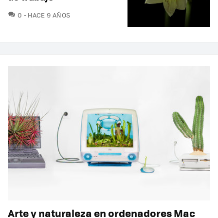
COMENTARIOS
0
HACE 9 AÑOS
Arte y naturaleza en ordenadores Mac