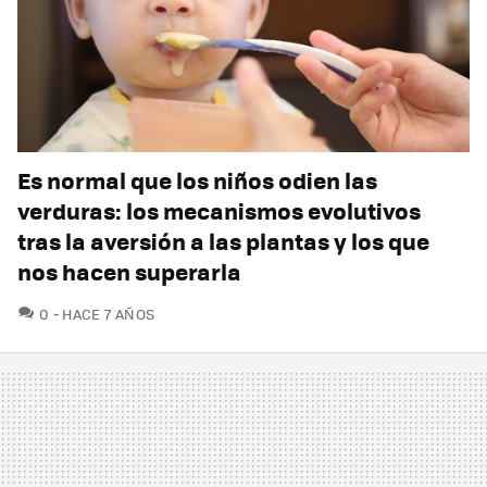
Es normal que los niños odien las
verduras: los mecanismos evolutivos
tras la aversión a las plantas y los que
nos hacen superarla
COMENTARIOS
0
HACE 7 AÑOS