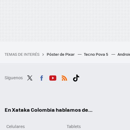
TEMAS DE INTERÉS
Póster de Pixar
Tecno Pova 5
Androi
Síguenos
Twit
Fac
You
RSS
Tikt
ter
ebo
tub
ok
ok
e
En Xataka Colombia hablamos de...
Celulares
Tablets