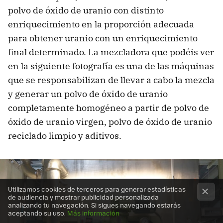
polvo de óxido de uranio con distinto
enriquecimiento en la proporción adecuada
para obtener uranio con un enriquecimiento
final determinado. La mezcladora que podéis ver
en la siguiente fotografía es una de las máquinas
que se responsabilizan de llevar a cabo la mezcla
y generar un polvo de óxido de uranio
completamente homogéneo a partir de polvo de
óxido de uranio virgen, polvo de óxido de uranio
reciclado limpio y aditivos.
Utilizamos cookies de terceros para generar estadísticas
de audiencia y mostrar publicidad personalizada
analizando tu navegación. Si sigues navegando estarás
aceptando su uso.
Más información