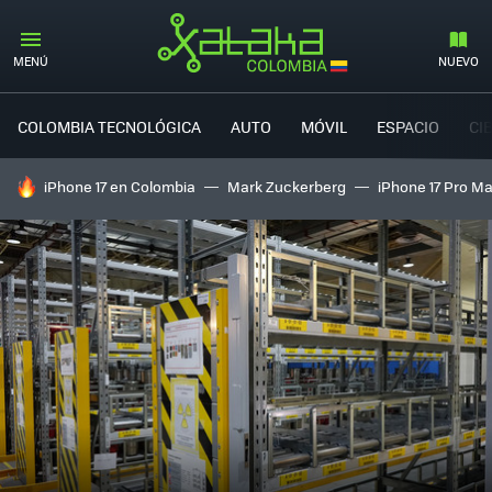
MENÚ
NUEVO
COLOMBIA TECNOLÓGICA
AUTO
MÓVIL
ESPACIO
CI
HOY SE HABLA DE
iPhone 17 en Colombia
Mark Zuckerberg
iPhone 17 Pro M