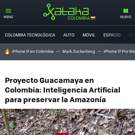
MENÚ
NUEVO
COLOMBIA TECNOLÓGICA
AUTO
MÓVIL
ESPACIO
CI
HOY SE HABLA DE
iPhone 17 en Colombia
Mark Zuckerberg
iPhone 17 Pro M
Proyecto Guacamaya en
Colombia: Inteligencia Artificial
para preservar la Amazonía