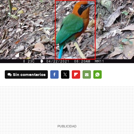
Sin comentarios
FACEBOOK
TWITTER
FLIPBOARD
E-
WHATSAPP
MAIL