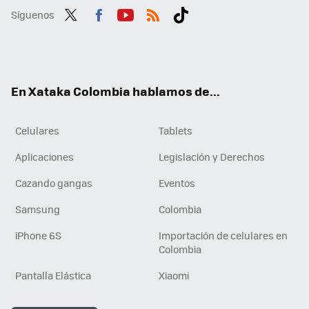
Síguenos
Twit
Fac
You
RSS
Tikt
ter
ebo
tub
ok
ok
e
En Xataka Colombia hablamos de...
Celulares
Tablets
Aplicaciones
Legislación y Derechos
Cazando gangas
Eventos
Samsung
Colombia
iPhone 6S
Importación de celulares en
Colombia
Pantalla Elástica
Xiaomi