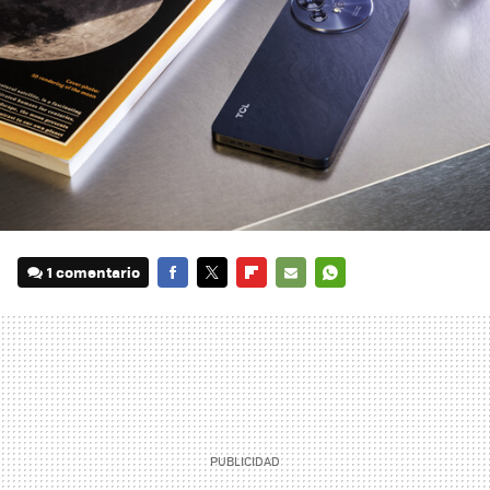
1 comentario
FACEBOOK
TWITTER
FLIPBOARD
E-
WHATSAPP
MAIL