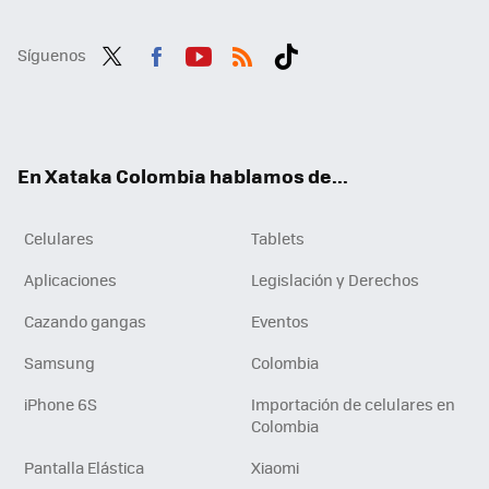
Síguenos
Twit
Fac
You
RSS
Tikt
ter
ebo
tub
ok
ok
e
En Xataka Colombia hablamos de...
Celulares
Tablets
Aplicaciones
Legislación y Derechos
Cazando gangas
Eventos
Samsung
Colombia
iPhone 6S
Importación de celulares en
Colombia
Pantalla Elástica
Xiaomi