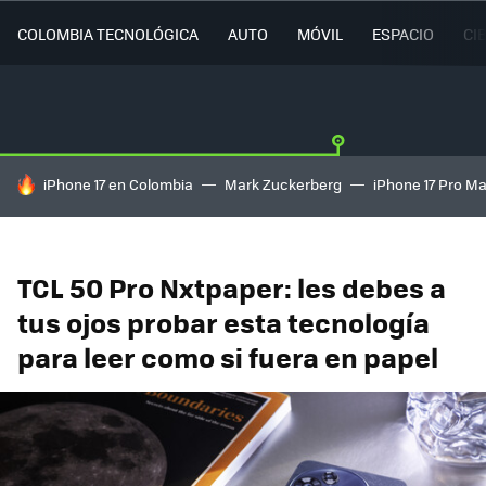
COLOMBIA TECNOLÓGICA
AUTO
MÓVIL
ESPACIO
CI
HOY SE HABLA DE
iPhone 17 en Colombia
Mark Zuckerberg
iPhone 17 Pro M
TCL 50 Pro Nxtpaper: les debes a
tus ojos probar esta tecnología
para leer como si fuera en papel