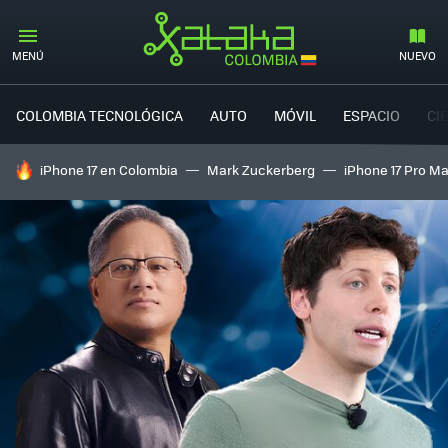
MENÚ
NUEVO
COLOMBIA TECNOLÓGICA
AUTO
MÓVIL
ESPACIO
CI
HOY SE HABLA DE
iPhone 17 en Colombia
Mark Zuckerberg
iPhone 17 Pro M