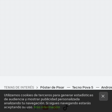
TEMAS DE INTERÉS
Póster de Pixar
Tecno Pova 5
Androi
Utilizamos cookies de terceros para generar estadísticas
de audiencia y mostrar publicidad personalizada
analizando tu navegación. Si sigues navegando estarás
aceptando su uso.
Más información
Síguenos