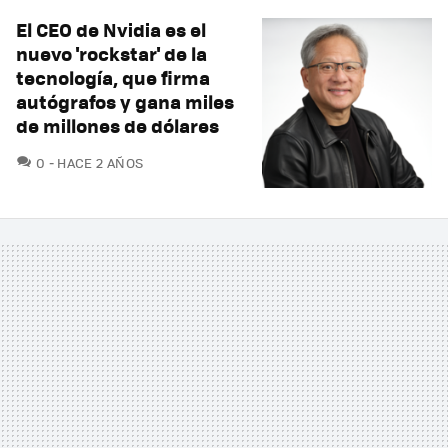
El CEO de Nvidia es el
nuevo 'rockstar' de la
tecnología, que firma
autógrafos y gana miles
de millones de dólares
COMENTARIOS
0
HACE 2 AÑOS