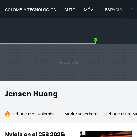
COLOMBIA TECNOLÓGICA
AUTO
MÓVIL
ESPACIO
CI
Jensen Huang
HOY SE HABLA DE
iPhone 17 en Colombia
Mark Zuckerberg
iPhone 17 Pro M
Nvidia en el CES 2025: