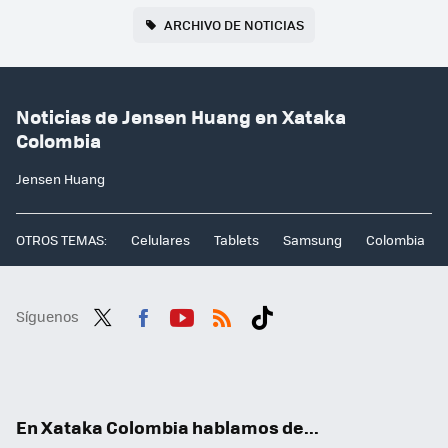
ARCHIVO DE NOTICIAS
Noticias de Jensen Huang en Xataka
Colombia
Jensen Huang
OTROS TEMAS:
Celulares
Tablets
Samsung
Colombia
Síguenos
Twit
Fac
You
RSS
Tikt
ter
ebo
tub
ok
ok
e
En Xataka Colombia hablamos de...