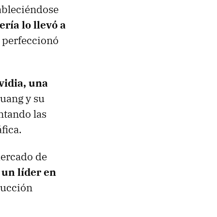
tableciéndose
ría lo llevó a
 perfeccionó
vidia, una
Huang y su
ntando las
fica.
mercado de
un líder en
ducción