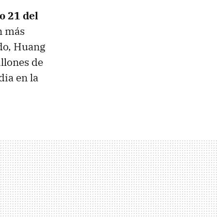
o
21 del
ún más
ado, Huang
llones de
dia en la