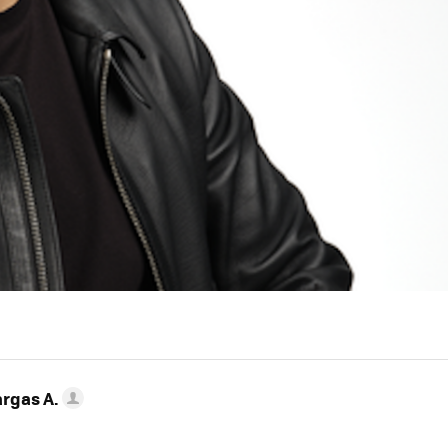
argas A.