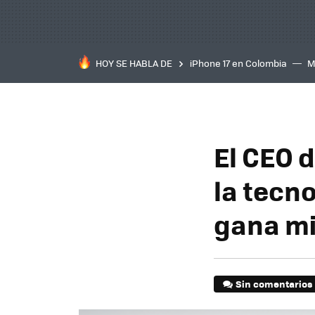
HOY SE HABLA DE
iPhone 17 en Colombia
M
inteligente
IA
TCL C
El CEO d
la tecn
gana mi
Sin comentarios