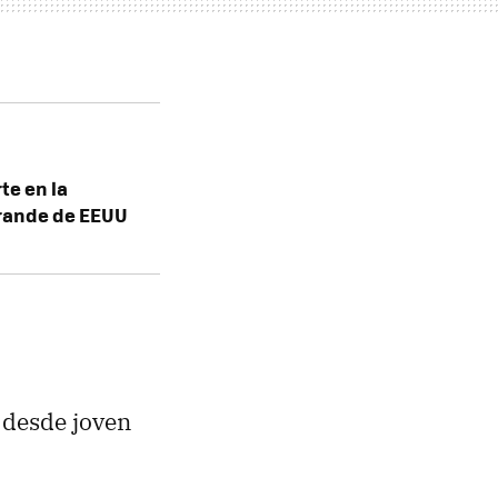
te en la
rande de EEUU
 desde joven