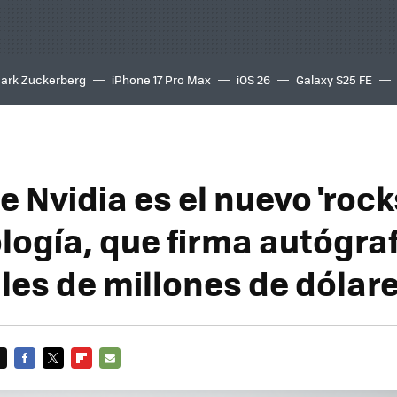
ark Zuckerberg
iPhone 17 Pro Max
iOS 26
Galaxy S25 FE
8K
e Nvidia es el nuevo 'rock
ología, que firma autógra
les de millones de dólar
FACEBOOK
TWITTER
FLIPBOARD
E-