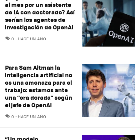
al mes por un asistente
de IA con doctorado? Así
serían los agentes de
investigación de OpenAI
COMENTARIOS
0
HACE UN AÑO
Para Sam Altman la
inteligencia artificial no
es una amenaza para el
trabajo: estamos ante
una “era dorada” según
el jefe de OpenAI
COMENTARIOS
0
HACE UN AÑO
“Un modelo