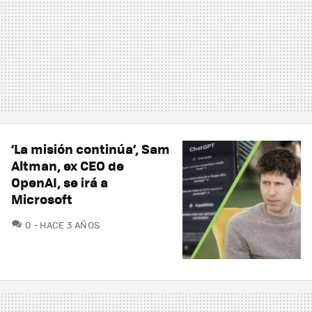
‘La misión continúa’, Sam
Altman, ex CEO de
OpenAI, se irá a
Microsoft
COMENTARIOS
0
HACE 3 AÑOS