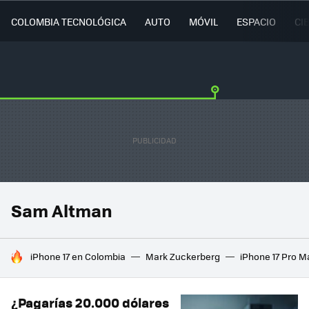
COLOMBIA TECNOLÓGICA
AUTO
MÓVIL
ESPACIO
CI
Sam Altman
HOY SE HABLA DE
iPhone 17 en Colombia
Mark Zuckerberg
iPhone 17 Pro M
¿Pagarías 20.000 dólares