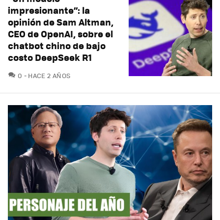
impresionante”: la
opinión de Sam Altman,
CEO de OpenAI, sobre el
chatbot chino de bajo
costo DeepSeek R1
COMENTARIOS
0
HACE 2 AÑOS