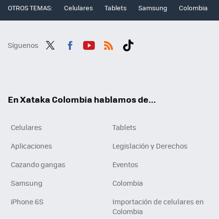
OTROS TEMAS:
Celulares
Tablets
Samsung
Colombia
Síguenos
Twit
Fac
You
RSS
Tikt
ter
ebo
tub
ok
ok
e
En Xataka Colombia hablamos de...
Celulares
Tablets
Aplicaciones
Legislación y Derechos
Cazando gangas
Eventos
Samsung
Colombia
iPhone 6S
Importación de celulares en
Colombia