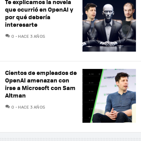
Te explicamos la novela
que ocurrió en OpenAI y
por qué debería
interesarte
COMENTARIOS
0
HACE 3 AÑOS
Cientos de empleados de
OpenAI amenazan con
irse a Microsoft con Sam
Altman
COMENTARIOS
0
HACE 3 AÑOS