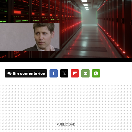
Sin comentarios
FACEBOOK
TWITTER
FLIPBOARD
E-
WHATSAPP
MAIL