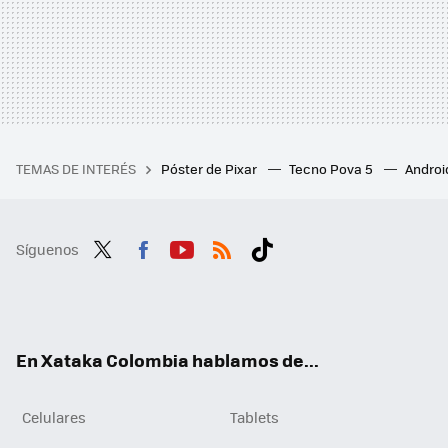
TEMAS DE INTERÉS
Póster de Pixar
Tecno Pova 5
Androi
Síguenos
Twit
Fac
You
RSS
Tikt
ter
ebo
tub
ok
ok
e
En Xataka Colombia hablamos de...
Celulares
Tablets