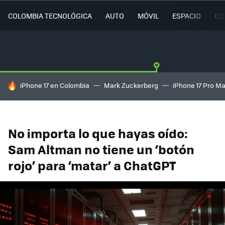
COLOMBIA TECNOLÓGICA
AUTO
MÓVIL
ESPACIO
CI
HOY SE HABLA DE
iPhone 17 en Colombia
Mark Zuckerberg
iPhone 17 Pro M
No importa lo que hayas oído:
Sam Altman no tiene un ‘botón
rojo’ para ‘matar’ a ChatGPT