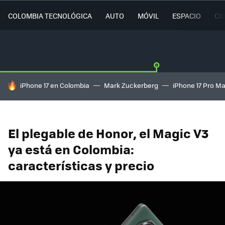
COLOMBIA TECNOLÓGICA
AUTO
MÓVIL
ESPACIO
CI
HOY SE HABLA DE
iPhone 17 en Colombia
Mark Zuckerberg
iPhone 17 Pro M
El plegable de Honor, el Magic V3
ya está en Colombia:
características y precio