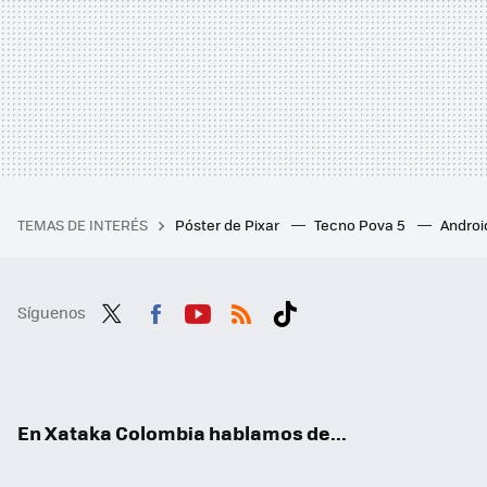
TEMAS DE INTERÉS
Póster de Pixar
Tecno Pova 5
Androi
Síguenos
Twit
Fac
You
RSS
Tikt
ter
ebo
tub
ok
ok
e
En Xataka Colombia hablamos de...