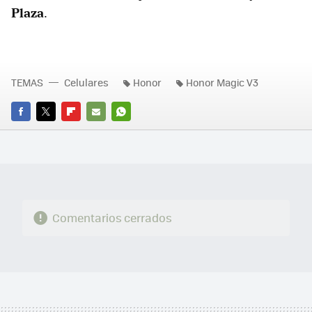
Plaza
.
TEMAS
Celulares
Honor
Honor Magic V3
FACEBOOK
TWITTER
FLIPBOARD
E-
WHATSAPP
MAIL
Comentarios cerrados