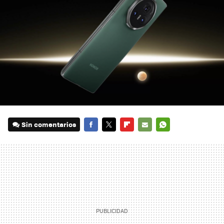
Sin comentarios
FACEBOOK
TWITTER
FLIPBOARD
E-
WHATSAPP
MAIL