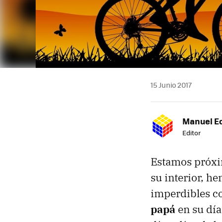
15 Junio 2017
Manuel E
Editor
Estamos próxim
su interior, h
imperdibles c
papá
en su día