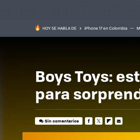
HOY SE HABLA DE
iPhone 17 en Colombia
M
inteligente
IA
TCL C
Boys Toys: est
para sorprend
Sin comentarios
FACEBOOK
TWITTER
FLIPBOARD
E-
MAIL