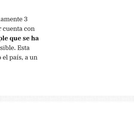
adamente 3
r cuenta con
ple que se ha
ible. Esta
el país, a un