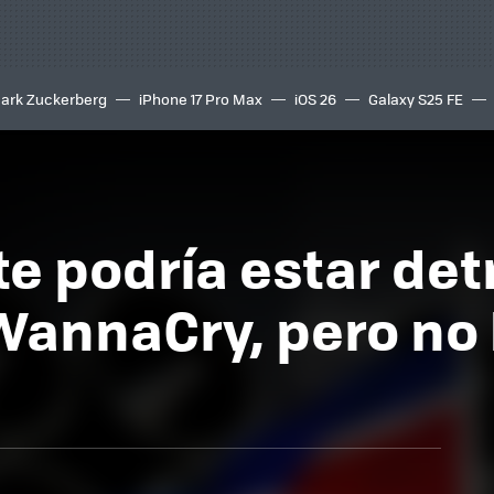
ark Zuckerberg
iPhone 17 Pro Max
iOS 26
Galaxy S25 FE
8K
e podría estar det
annaCry, pero no