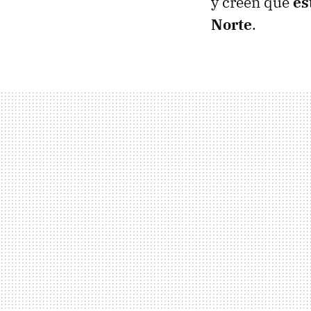
y creen que
es
Norte
.