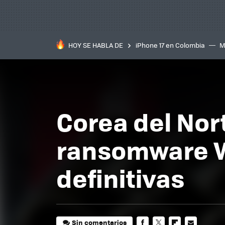
HOY SE HABLA DE
iPhone 17 en Colombia
M
inteligente
IA
TCL C
Corea del Nort
ransomware W
definitivas
Sin comentarios