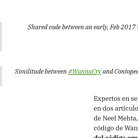
Shared code between an early, Feb 2017
Similitude between
#WannaCry
and Contopee
Expertos en s
en dos artícul
de Neel Mehta,
código de Wan
del código era