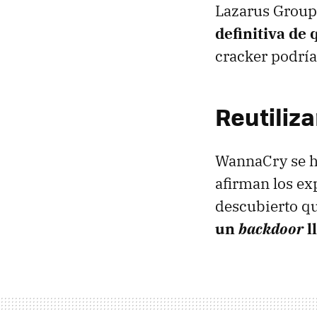
Lazarus Group
definitiva de 
cracker podrí
Reutiliz
WannaCry se h
afirman los ex
descubierto qu
un
backdoor
l