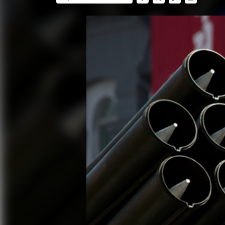
FACEBOOK
TWITTER
FLIPBOARD
E-
MAIL