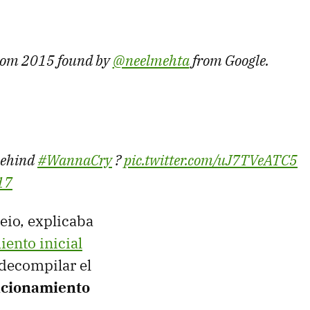
from 2015 found by
@neelmehta
from Google.
behind
#WannaCry
?
pic.twitter.com/uJ7TVeATC5
17
io, explicaba
ento inicial
 decompilar el
ncionamiento