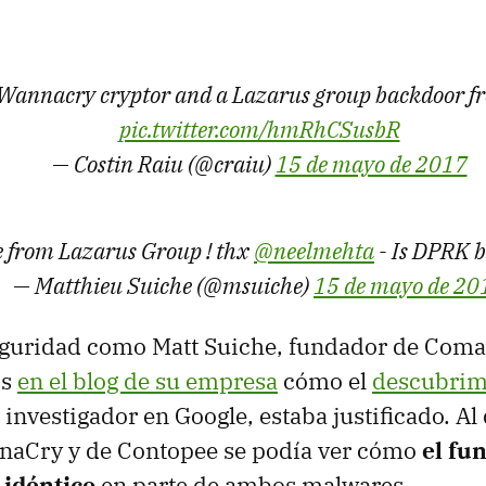
 Wannacry cryptor and a Lazarus group backdoor 
pic.twitter.com/hmRhCSusbR
— Costin Raiu (@craiu)
15 de mayo de 2017
 from Lazarus Group ! thx
@neelmehta
- Is DPRK 
— Matthieu Suiche (@msuiche)
15 de mayo de 20
eguridad como Matt Suiche, fundador de Comae
os
en el blog de su empresa
cómo el
descubrimi
 investigador en Google, estaba justificado. Al
naCry y de Contopee se podía ver cómo
el fu
 idéntico
en parte de ambos malwares.