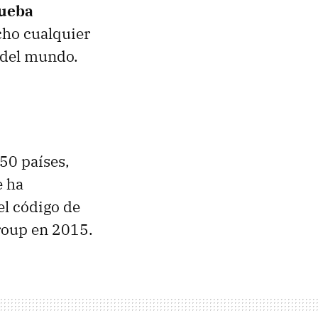
rueba
cho cualquier
 del mundo.
50 países,
e ha
el código de
roup en 2015.