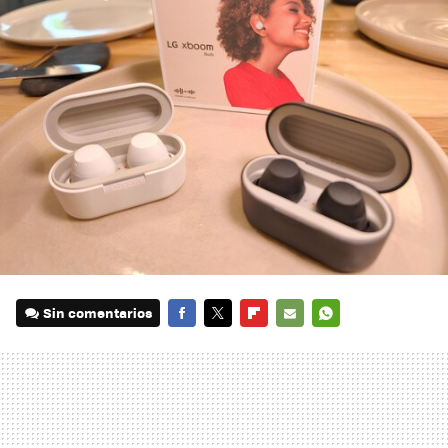
Sin comentarios
FACEBOOK
TWITTER
FLIPBOARD
E-
WHATSAPP
MAIL