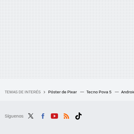
TEMAS DE INTERÉS
Póster de Pixar
Tecno Pova 5
Androi
Síguenos
Twit
Fac
You
RSS
Tikt