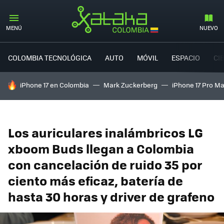
MENÚ
NUEVO
COLOMBIA TECNOLÓGICA
AUTO
MÓVIL
ESPACIO
CI
HOY SE HABLA DE
iPhone 17 en Colombia
Mark Zuckerberg
iPhone 17 Pro M
Los auriculares inalámbricos LG
xboom Buds llegan a Colombia
con cancelación de ruido 35 por
ciento más eficaz, batería de
hasta 30 horas y driver de grafeno