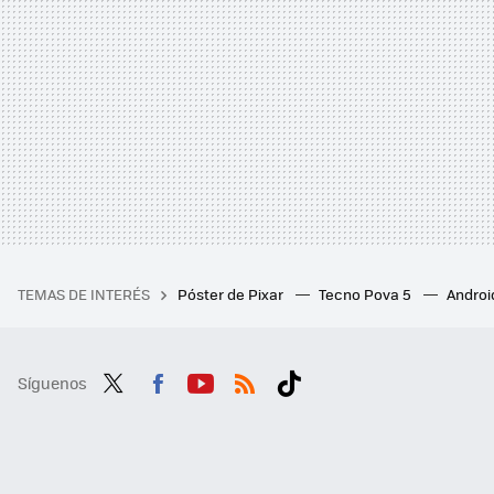
TEMAS DE INTERÉS
Póster de Pixar
Tecno Pova 5
Androi
Síguenos
Twit
Fac
You
RSS
Tikt
ter
ebo
tub
ok
ok
e