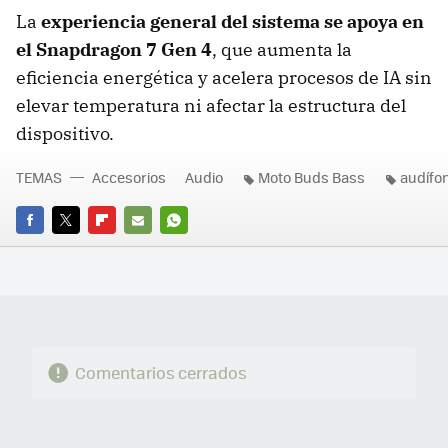
La
experiencia general del sistema se apoya en
el Snapdragon 7 Gen 4
, que aumenta la
eficiencia energética y acelera procesos de IA sin
elevar temperatura ni afectar la estructura del
dispositivo.
TEMAS
Accesorios
Audio
Moto Buds Bass
audífo
FACEBOOK
TWITTER
FLIPBOARD
E-
WHATSAPP
MAIL
Comentarios cerrados