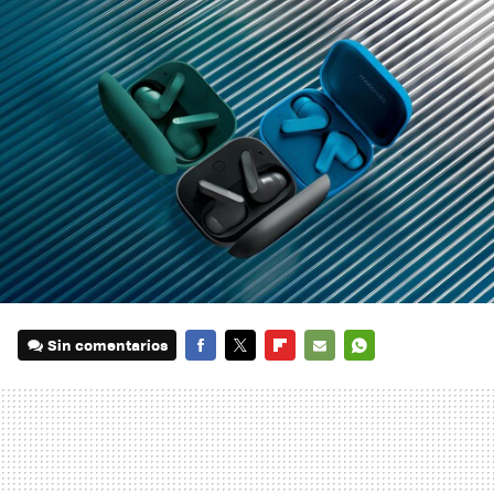
Sin comentarios
FACEBOOK
TWITTER
FLIPBOARD
E-
WHATSAPP
MAIL