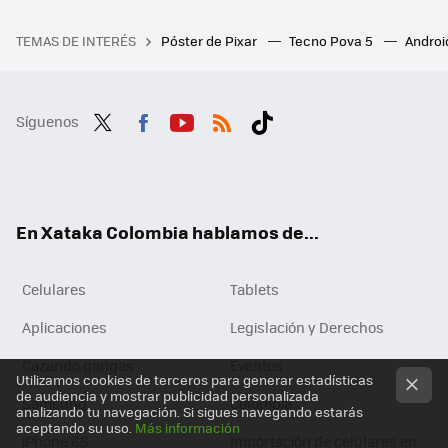
TEMAS DE INTERÉS
Póster de Pixar
Tecno Pova 5
Androi
Síguenos
Twit
Fac
You
RSS
Tikt
ter
ebo
tub
ok
ok
e
En Xataka Colombia hablamos de...
Celulares
Tablets
Aplicaciones
Legislación y Derechos
Cazando gangas
Eventos
Utilizamos cookies de terceros para generar estadísticas
de audiencia y mostrar publicidad personalizada
Samsung
Colombia
analizando tu navegación. Si sigues navegando estarás
aceptando su uso.
Más información
iPhone 6S
Importación de celulares en