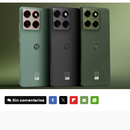
Sin comentarios
FACEBOOK
TWITTER
FLIPBOARD
E-
WHATSAPP
MAIL