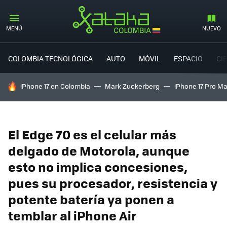
MENÚ
NUEVO
COLOMBIA TECNOLÓGICA
AUTO
MÓVIL
ESPACIO
CI
HOY SE HABLA DE
iPhone 17 en Colombia
Mark Zuckerberg
iPhone 17 Pro M
El Edge 70 es el celular más
delgado de Motorola, aunque
esto no implica concesiones,
pues su procesador, resistencia y
potente batería ya ponen a
temblar al iPhone Air