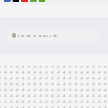
FACEBOOK
TWITTER
FLIPBOARD
E-
WHATSAPP
MAIL
Comentarios cerrados