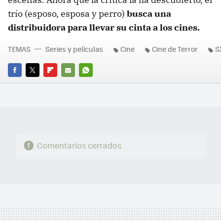
trío (esposo, esposa y perro)
busca una
distribuidora para llevar su cinta a los cines.
TEMAS
Series y películas
Cine
Cine de Terror
S
FACEBOOK
TWITTER
FLIPBOARD
E-
WHATSAPP
MAIL
Comentarios cerrados