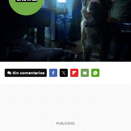
Sin comentarios
FACEBOOK
TWITTER
FLIPBOARD
E-
WHATSAPP
MAIL