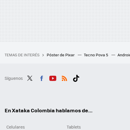
TEMAS DE INTERÉS
Póster de Pixar
Tecno Pova 5
Androi
Síguenos
Twit
Fac
You
RSS
Tikt
ter
ebo
tub
ok
ok
e
En Xataka Colombia hablamos de...
Celulares
Tablets