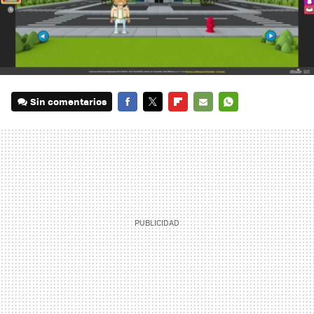
Sin comentarios
FACEBOOK
TWITTER
FLIPBOARD
E-
WHATSAPP
MAIL