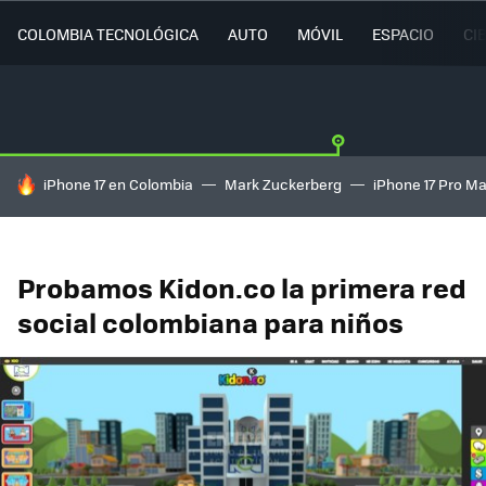
COLOMBIA TECNOLÓGICA
AUTO
MÓVIL
ESPACIO
CI
HOY SE HABLA DE
iPhone 17 en Colombia
Mark Zuckerberg
iPhone 17 Pro M
Probamos Kidon.co la primera red
social colombiana para niños