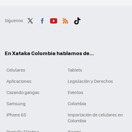
Síguenos
Twit
Fac
You
RSS
Tikt
ter
ebo
tub
ok
ok
e
En Xataka Colombia hablamos de...
Celulares
Tablets
Aplicaciones
Legislación y Derechos
Cazando gangas
Eventos
Samsung
Colombia
iPhone 6S
Importación de celulares en
Colombia
Pantalla Elástica
Xiaomi