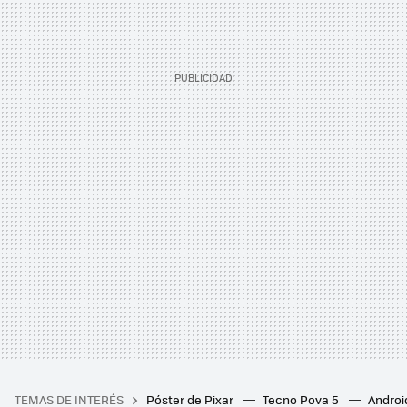
TEMAS DE INTERÉS
Póster de Pixar
Tecno Pova 5
Androi