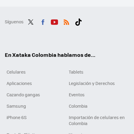
Síguenos
Twit
Fac
You
RSS
Tikt
ter
ebo
tub
ok
ok
e
En Xataka Colombia hablamos de...
Celulares
Tablets
Aplicaciones
Legislación y Derechos
Cazando gangas
Eventos
Samsung
Colombia
iPhone 6S
Importación de celulares en
Colombia