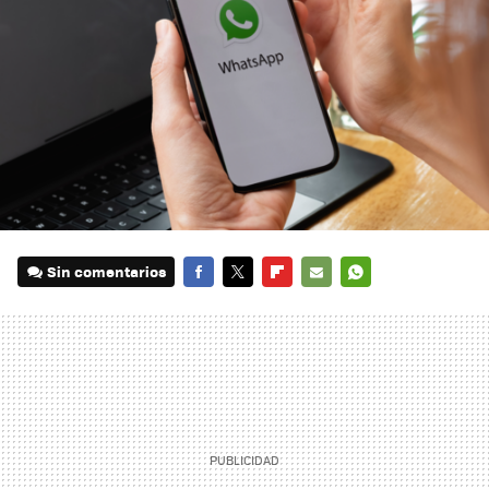
Sin comentarios
FACEBOOK
TWITTER
FLIPBOARD
E-
WHATSAPP
MAIL