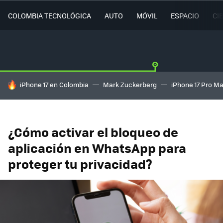
COLOMBIA TECNOLÓGICA
AUTO
MÓVIL
ESPACIO
CI
HOY SE HABLA DE
iPhone 17 en Colombia
Mark Zuckerberg
iPhone 17 Pro M
¿Cómo activar el bloqueo de
aplicación en WhatsApp para
proteger tu privacidad?