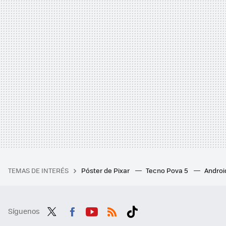
TEMAS DE INTERÉS
Póster de Pixar
Tecno Pova 5
Androi
Síguenos
Twit
Fac
You
RSS
Tikt