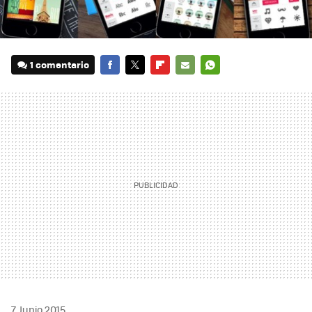
1 comentario
FACEBOOK
TWITTER
FLIPBOARD
E-
WHATSAPP
MAIL
7 Junio 2015