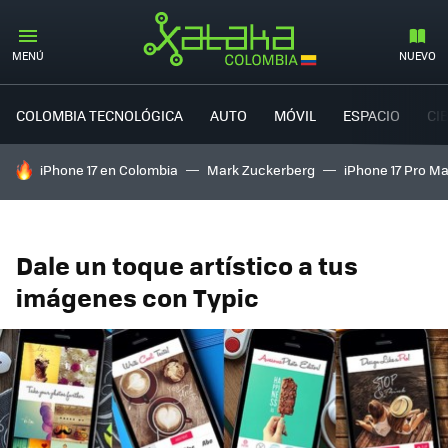
MENÚ
NUEVO
COLOMBIA TECNOLÓGICA
AUTO
MÓVIL
ESPACIO
CI
HOY SE HABLA DE
iPhone 17 en Colombia
Mark Zuckerberg
iPhone 17 Pro M
Dale un toque artístico a tus
imágenes con Typic