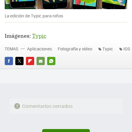
La edición de Typic para niños
Imágenes:
Typic
TEMAS
Aplicaciones
Fotografía y vídeo
Typic
IOS
FACEBOOK
TWITTER
FLIPBOARD
E-
WHATSAPP
MAIL
Comentarios cerrados