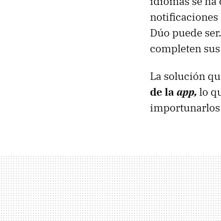
idiomas se ha 
notificaciones
Dúo puede ser…
completen sus 
La solución q
de la
app,
lo q
importunarlos 