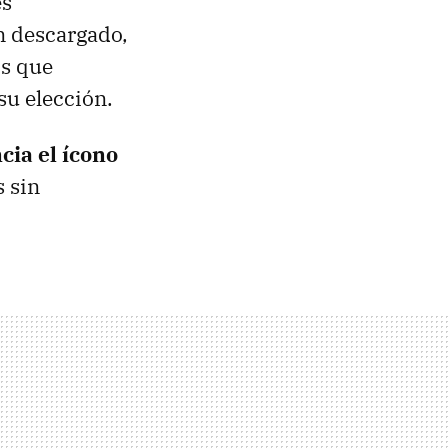
es
n descargado,
os que
su elección.
cia el ícono
s sin