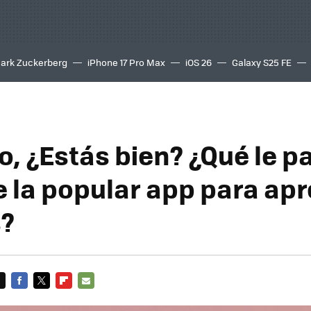
ark Zuckerberg
iPhone 17 Pro Max
iOS 26
Galaxy S25 FE
8K
, ¿Estás bien? ¿Qué le p
e la popular app para ap
s?
FACEBOOK
TWITTER
FLIPBOARD
E-