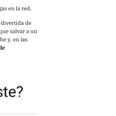
as en la red.
 divertida de
que salvar a un
e y, en las
de