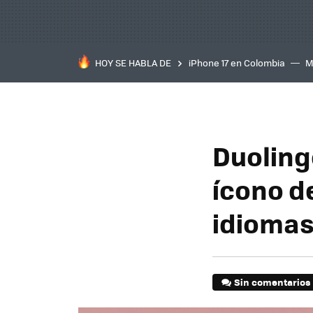
HOY SE HABLA DE
iPhone 17 en Colombia
M
inteligente
IA
TCL C
Duolingo
ícono d
idioma
Sin comentarios