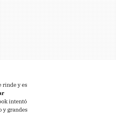
 rinde y es
ar
ook intentó
o y grandes