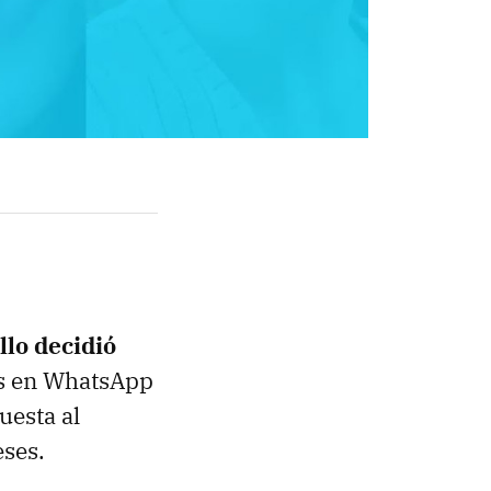
llo decidió
ers en WhatsApp
uesta al
eses.