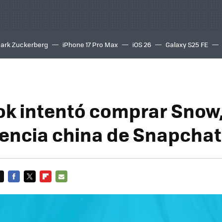
ark Zuckerberg
iPhone 17 Pro Max
iOS 26
Galaxy S25 FE
8K
k intentó comprar Snow,
ncia china de Snapchat
FACEBOOK
TWITTER
FLIPBOARD
E-
MAIL