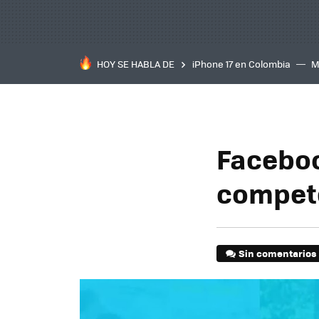
HOY SE HABLA DE
iPhone 17 en Colombia
M
inteligente
IA
TCL C
Faceboo
compete
Sin comentarios