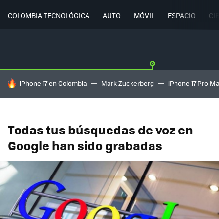
COLOMBIA TECNOLÓGICA
AUTO
MÓVIL
ESPACIO
CI
HOY SE HABLA DE
iPhone 17 en Colombia
Mark Zuckerberg
iPhone 17 Pro M
Todas tus búsquedas de voz en
Google han sido grabadas