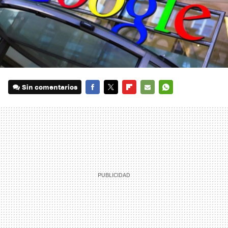
Sin comentarios
FACEBOOK
TWITTER
FLIPBOARD
E-
WHATSAPP
MAIL