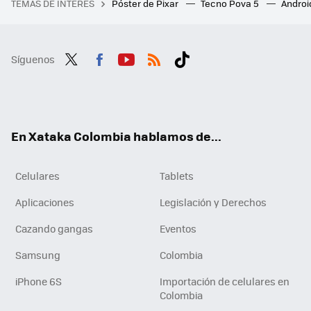
TEMAS DE INTERÉS
Póster de Pixar
Tecno Pova 5
Androi
Síguenos
Twit
Fac
You
RSS
Tikt
ter
ebo
tub
ok
ok
e
En Xataka Colombia hablamos de...
Celulares
Tablets
Aplicaciones
Legislación y Derechos
Cazando gangas
Eventos
Samsung
Colombia
iPhone 6S
Importación de celulares en
Colombia