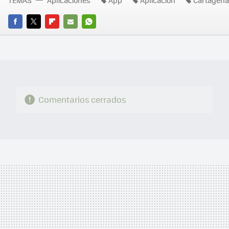
TEMAS
Aplicaciones
App
Aplicación
Cartagena
FACEBOOK
TWITTER
FLIPBOARD
E-
WHATSAPP
MAIL
Comentarios cerrados