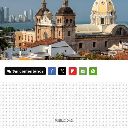
Sin comentarios
FACEBOOK
TWITTER
FLIPBOARD
E-
WHATSAPP
MAIL