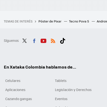
TEMAS DE INTERÉS
Póster de Pixar
Tecno Pova 5
Androi
Síguenos
Twit
Fac
You
RSS
Tikt
ter
ebo
tub
ok
ok
e
En Xataka Colombia hablamos de...
Celulares
Tablets
Aplicaciones
Legislación y Derechos
Cazando gangas
Eventos