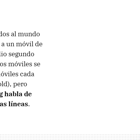
ados al mundo
 a un móvil de
dio segundo
tos móviles se
óviles cada
ld), pero
 habla de
as líneas
.