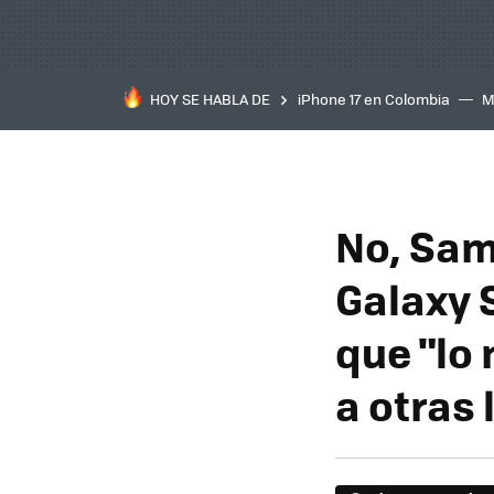
HOY SE HABLA DE
iPhone 17 en Colombia
M
inteligente
IA
TCL C
No, Sam
Galaxy 
que "lo 
a otras 