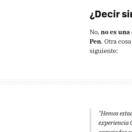
¿Decir si
No,
no es una 
Pen
. Otra cos
siguiente:
"Hemos estado
experiencia 
apreciadas ca