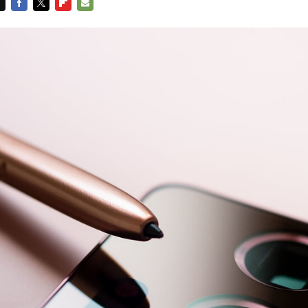
FACEBOOK
TWITTER
FLIPBOARD
E-
MAIL