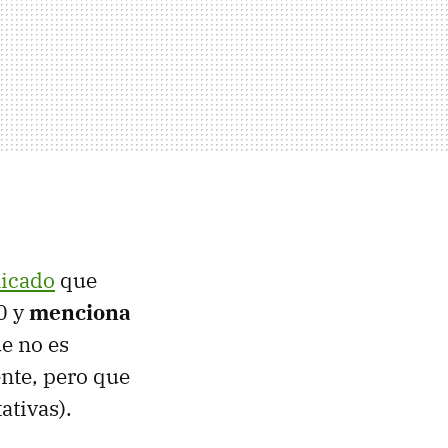
icado
que
0 y
menciona
e no es
nte, pero que
ativas).