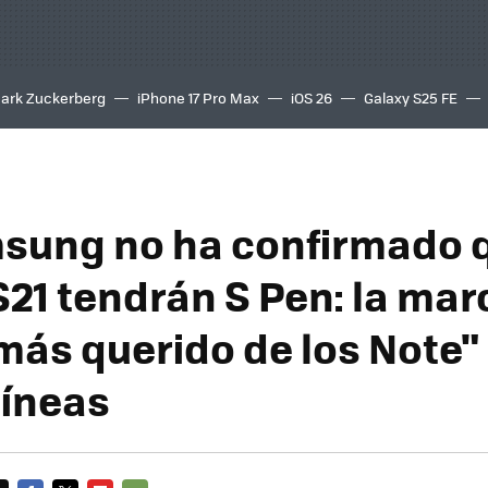
ark Zuckerberg
iPhone 17 Pro Max
iOS 26
Galaxy S25 FE
8K
sung no ha confirmado q
S21 tendrán S Pen: la mar
más querido de los Note"
líneas