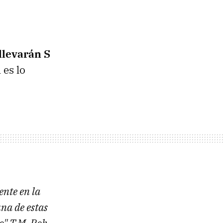
llevarán S
 es lo
ente en la
na de estas
o" T.M. Roh,