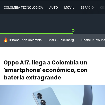
COLOMBIA TECNOLÓGICA
AUTO
MÓVIL
ESPACIO
CI
HOY SE HABLA DE
iPhone 17 en Colombia
Mark Zuckerberg
iPhone 17 Pro M
Oppo A17: llega a Colombia un
'smartphone' económico, con
batería extragrande