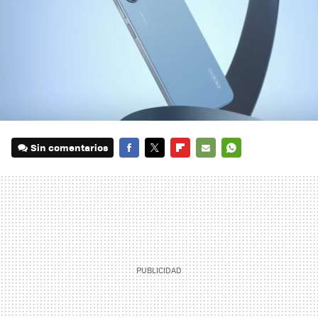
Sin comentarios
FACEBOOK
TWITTER
FLIPBOARD
E-
WHATSAPP
MAIL