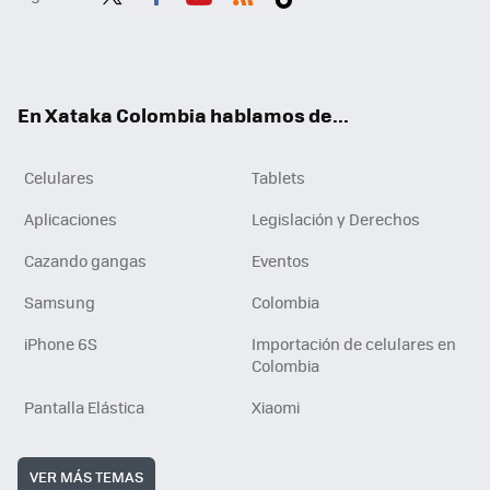
Twit
Fac
You
RSS
Tikt
ter
ebo
tub
ok
ok
e
En Xataka Colombia hablamos de...
Celulares
Tablets
Aplicaciones
Legislación y Derechos
Cazando gangas
Eventos
Samsung
Colombia
iPhone 6S
Importación de celulares en
Colombia
Pantalla Elástica
Xiaomi
VER MÁS TEMAS