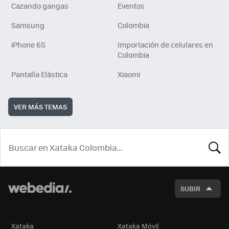
Cazando gangas
Eventos
Samsung
Colombia
iPhone 6S
Importación de celulares en
Colombia
Pantalla Elástica
Xiaomi
VER MÁS TEMAS
BUSCA
SUBIR
Xataka
Xataka Móvil