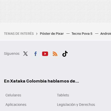
TEMAS DE INTERÉS
Póster de Pixar
Tecno Pova 5
Androi
Síguenos
Twit
Fac
You
RSS
Tikt
ter
ebo
tub
ok
ok
e
En Xataka Colombia hablamos de...
Celulares
Tablets
Aplicaciones
Legislación y Derechos