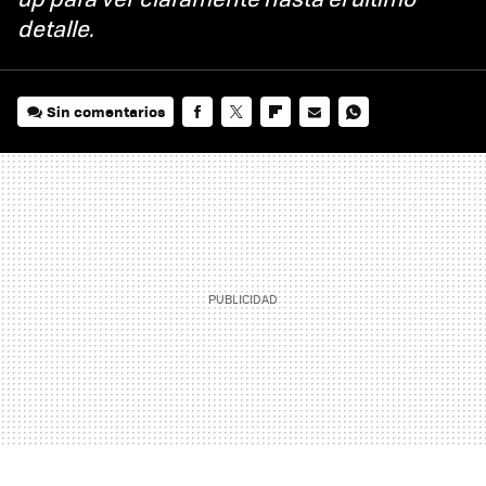
detalle.
Sin comentarios
FACEBOOK
TWITTER
FLIPBOARD
E-
WHATSAPP
MAIL