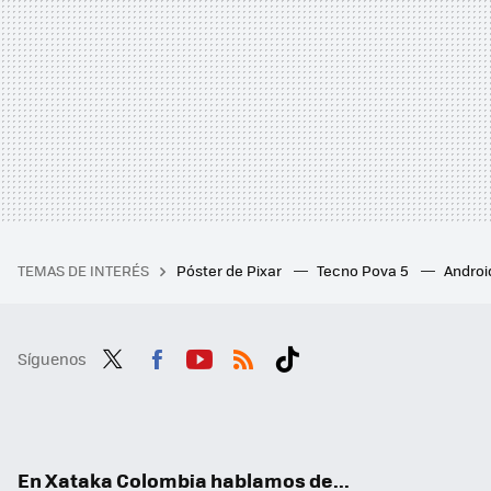
TEMAS DE INTERÉS
Póster de Pixar
Tecno Pova 5
Androi
Síguenos
Twit
Fac
You
RSS
Tikt
ter
ebo
tub
ok
ok
e
En Xataka Colombia hablamos de...