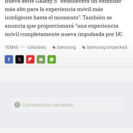
nueva serie Galaxy S "establecerá un estándar
más alto para la experiencia móvil más
inteligente hasta el momento". También se
anuncia que proporcionará "una experiencia
móvil completamente nueva impulsada por IA".
TEMAS
Celulares
Samsung
Samsung Unpacked
FACEBOOK
TWITTER
FLIPBOARD
E-
WHATSAPP
MAIL
Comentarios cerrados