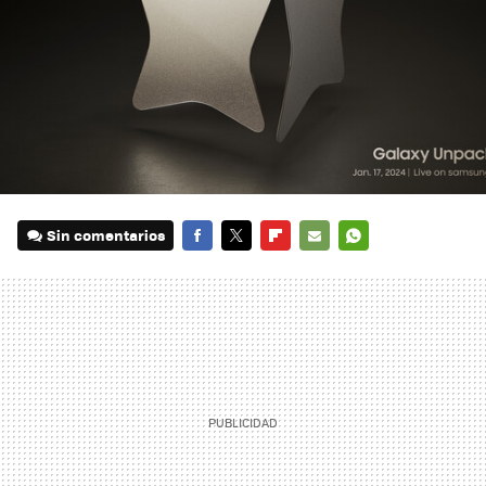
Sin comentarios
FACEBOOK
TWITTER
FLIPBOARD
E-
WHATSAPP
MAIL