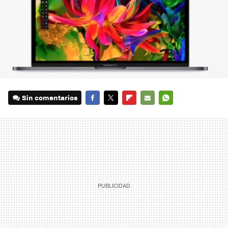
Sin comentarios
FACEBOOK
TWITTER
FLIPBOARD
E-
WHATSAPP
MAIL