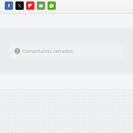
FACEBOOK
TWITTER
FLIPBOARD
E-
WHATSAPP
MAIL
Comentarios cerrados