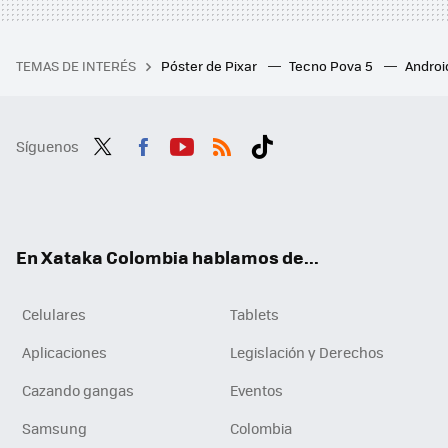
TEMAS DE INTERÉS
Póster de Pixar
Tecno Pova 5
Androi
Síguenos
Twit
Fac
You
RSS
Tikt
ter
ebo
tub
ok
ok
e
En Xataka Colombia hablamos de...
Celulares
Tablets
Aplicaciones
Legislación y Derechos
Cazando gangas
Eventos
Samsung
Colombia