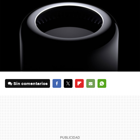
Sin comentarios
FACEBOOK
TWITTER
FLIPBOARD
E-
WHATSAPP
MAIL