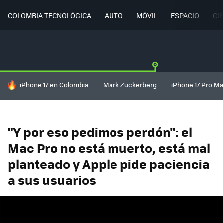
COLOMBIA TECNOLÓGICA
AUTO
MÓVIL
ESPACIO
CI
HOY SE HABLA DE
iPhone 17 en Colombia
Mark Zuckerberg
iPhone 17 Pro M
"Y por eso pedimos perdón": el
Mac Pro no está muerto, está mal
planteado y Apple pide paciencia
a sus usuarios