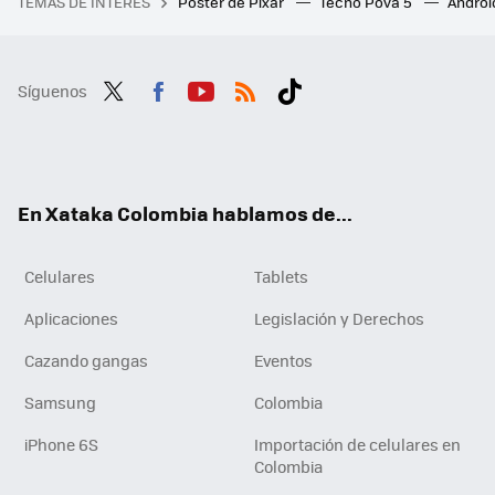
TEMAS DE INTERÉS
Póster de Pixar
Tecno Pova 5
Androi
Síguenos
Twit
Fac
You
RSS
Tikt
ter
ebo
tub
ok
ok
e
En Xataka Colombia hablamos de...
Celulares
Tablets
Aplicaciones
Legislación y Derechos
Cazando gangas
Eventos
Samsung
Colombia
iPhone 6S
Importación de celulares en
Colombia