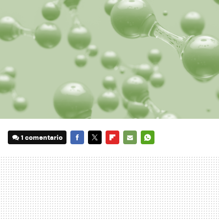
1 comentario
FACEBOOK
TWITTER
FLIPBOARD
E-
WHATSAPP
MAIL