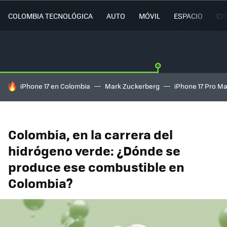
COLOMBIA TECNOLÓGICA
AUTO
MÓVIL
ESPACIO
CI
HOY SE HABLA DE
iPhone 17 en Colombia
Mark Zuckerberg
iPhone 17 Pro M
Colombia, en la carrera del
hidrógeno verde: ¿Dónde se
produce ese combustible en
Colombia?