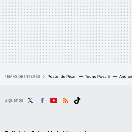
TEMAS DE INTERÉS
Póster de Pixar
Tecno Pova 5
Androi
Síguenos
Twit
Fac
You
RSS
Tikt
ter
ebo
tub
ok
ok
e